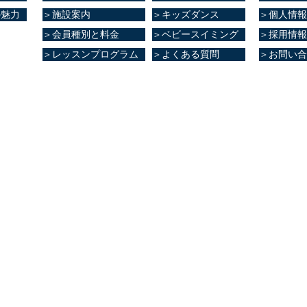
の魅力
＞施設案内
＞キッズダンス
＞個人情報
＞会員種別と料金
＞ベビースイミング
＞採用情報
＞レッスンプログラム
＞よくある質問
＞お問い合
ブ健康館​
大津町室705番地
8
0～23:00
～21:00
0～20:00
0～20:00
～17:00
0～17:00