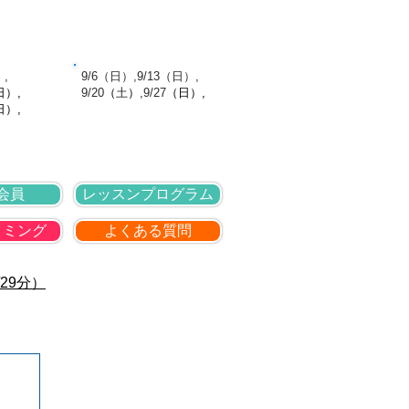
針
採用情報
お問い合わせ
館日
9月の休館日
）,
​ 9/6（日）,9/13（日）,
日
）,
9
/20
（
土
）
,9
/27
（日
）,
日）,
会員
レッスンプログラム
イミング
よくある質問
29分）