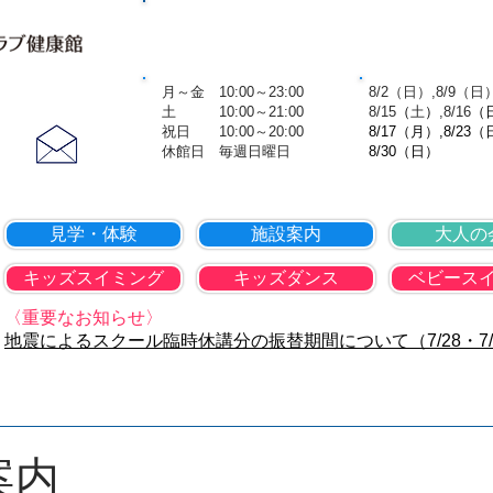
TOP
会社概要
個人情報保護方
営業時間
8月の休
​ 月～金 10:00～23:00
​ 8/2（日）,8/9（日
お問合せ
土 10:00～21:00
8
/15
（
土
）
,8
/16
（
​ 祝日 10:00～20:00
8/17（月）,8/23（
​​ 休館日 毎週日曜日
8/30（日）
見学・体験
施設案内
大人の
キッズスイミング
キッズダンス
ベビース
〈重要なお知らせ〉
地震によるスクール臨時休講分の振替期間について（7/28・7/
案内