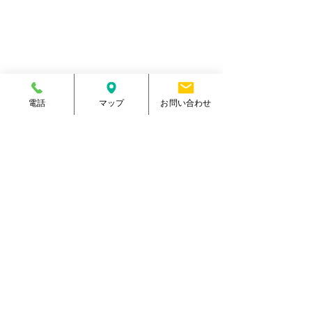
住所
熊本県菊池郡大津町室705番地
電話番号
096-288-9588
​営業時間
月～金／10:00～23:00
土 ／10:00～21:00
祝日 ／10:00～20:00
​手続受付時間
月～金／10:00～20:00
土 ／10:00～17:00
電話
マップ
お問い合わせ
​
祝日 ／10:00～17:00
休館日
毎週日曜日
駐車場
有り・約300台
​駐輪場
有り