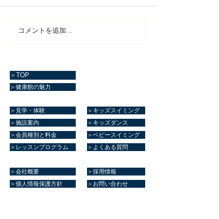
コメントを追加…
＞TOP
＞健康館の魅力
＞見学・体験
＞キッズスイミング
＞施設案内
＞キッズダンス
＞会員種別と料金
＞ベビースイミング
＞レッスンプログラム
＞よくある質問
＞会社概要
＞採用情報
＞個人情報保護方針
＞お問い合わせ
マリーンスポーツクラブ健康館​