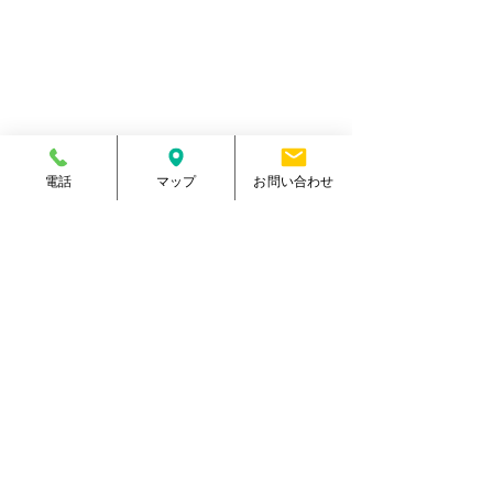
マリーンスポーツクラブ健康館​
住所
熊本県菊池郡大津町室705番地
電話番号
096-288-9588
​営業時間
月～金／10:00～23:00
土 ／10:00～21:00
祝日 ／10:00～20:00
​手続受付時間
月～金／10:00～20:00
土 ／10:00～17:00
電話
マップ
お問い合わせ
​
祝日 ／10:00～17:00
休館日
毎週日曜日
駐車場
有り・約300台
​駐輪場
有り