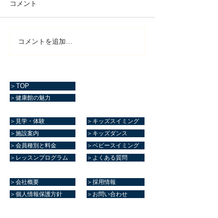
コメント
コメントを追加…
＞TOP
＞健康館の魅力
＞見学・体験
＞キッズスイミング
＞施設案内
＞キッズダンス
＞会員種別と料金
＞ベビースイミング
＞レッスンプログラム
＞よくある質問
＞会社概要
＞採用情報
＞個人情報保護方針
＞お問い合わせ