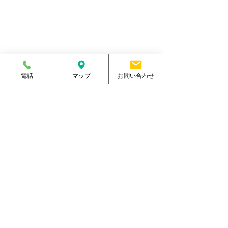
住所
熊本県菊池郡大津町室705番地
電話番号
096-288-9588
​営業時間
月～金／10:00～23:00
土 ／10:00～21:00
祝日 ／10:00～20:00
​手続受付時間
月～金／10:00～20:00
土 ／10:00～17:00
電話
マップ
お問い合わせ
​
祝日 ／10:00～17:00
休館日
毎週日曜日
駐車場
有り・約300台
​駐輪場
有り