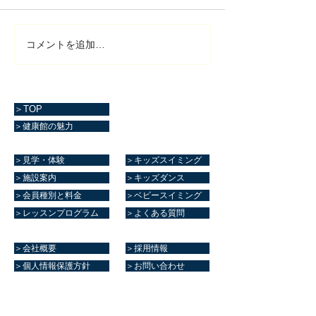
コメントを追加…
＞TOP
＞健康館の魅力
＞見学・体験
＞キッズスイミング
＞施設案内
＞キッズダンス
＞会員種別と料金
＞ベビースイミング
＞レッスンプログラム
＞よくある質問
＞会社概要
＞採用情報
＞個人情報保護方針
＞お問い合わせ
マリーンスポーツクラブ健康館​