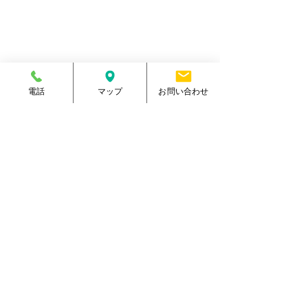
電話番号
096-288-9588
​営業時間
月～金／10:00～23:00
土 ／10:00～21:00
祝日 ／10:00～20:00
​手続受付時間
月～金／10:00～20:00
土 ／10:00～17:00
電話
マップ
お問い合わせ
​
祝日 ／10:00～17:00
休館日
毎週日曜日
駐車場
有り・約300台
​駐輪場
有り