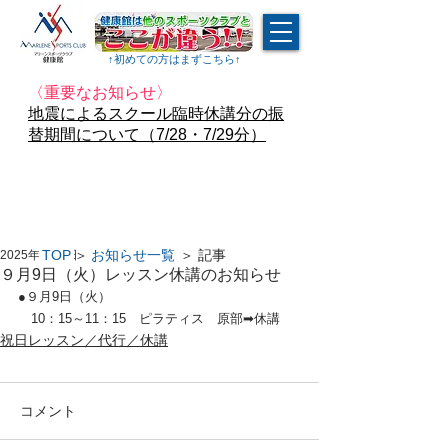
↑​初めての方はまずこちら↑
〈重要なお知らせ〉
地震によるスクール臨時休講分の振
替期間について（7/28・7/29分）
TOP
＞
お知らせ一覧
＞ 記事
2025年9月2日
９月9日（火）レッスン休講のお知らせ
●９月9日（火）
　10：15～11：15　ピラティス　原部➡休講
祝日レッスン／代行／休講
コメント