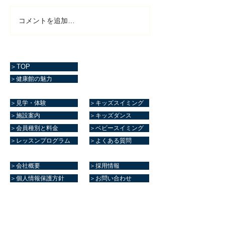
コメントを追加…
＞TOP
＞健康館の魅力
＞見学・体験
＞キッズスイミング
＞施設案内
＞キッズダンス
＞会員種別と料金
＞ベビースイミング
＞レッスンプログラム
＞よくある質問
＞会社概要
＞採用情報
＞個人情報保護方針
＞お問い合わせ
マリーンスポーツクラブ健康館​
住所
熊本県菊池郡大津町室705番地