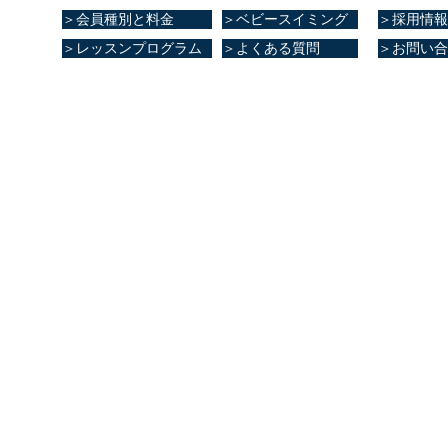
＞会員種別と料金
＞ベビースイミング
＞採用情報
＞レッスンプログラム
＞よくある質問
＞お問い合
ブ健康館​
大津町室705番地
8
0～23:00
～21:00
0～20:00
0～20:00
～17:00
0～17:00