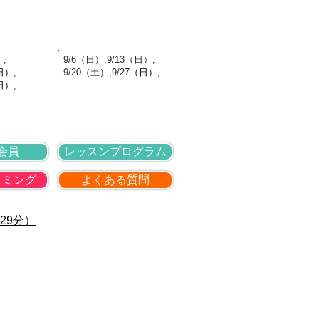
針
採用情報
お問い合わせ
館日
9月の休館日
）,
​ 9/6（日）,9/13（日）,
日
）,
9
/20
（
土
）
,9
/27
（日
）,
日）,
会員
レッスンプログラム
イミング
よくある質問
29分）