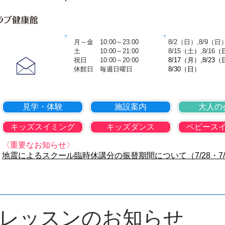
TOP
会社概要
個人情報保護方
営業時間
8月の休
​ 月～金 10:00～23:00
​ 8/2（日）,8/9（日
お問合せ
土 10:00～21:00
8
/15
（
土
）
,8
/16
（
​ 祝日 10:00～20:00
8/17（月）,8/23（
​​ 休館日 毎週日曜日
8/30（日）
見学・体験
施設案内
大人の
キッズスイミング
キッズダンス
ベビース
〈重要なお知らせ〉
地震によるスクール臨時休講分の振替期間について（7/28・7/
日レッスンのお知らせ