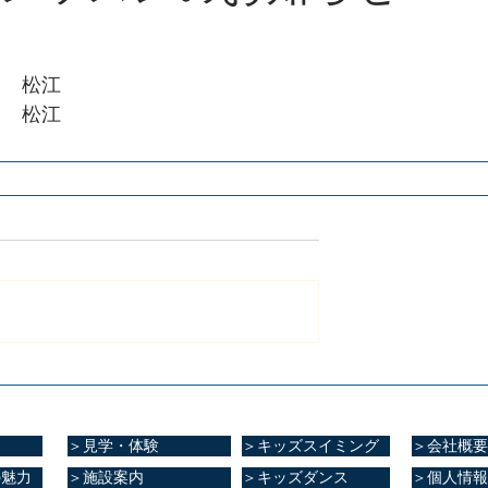
　　松江
　　松江
＞見学・体験
＞キッズスイミング
＞会社概要
の魅力
＞施設案内
＞キッズダンス
＞個人情報