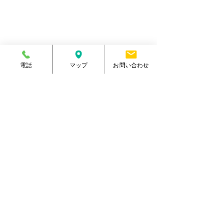
電話番号
096-288-9588
​営業時間
月～金／10:00～23:00
土 ／10:00～21:00
祝日 ／10:00～20:00
​手続受付時間
月～金／10:00～20:00
土 ／10:00～17:00
電話
マップ
お問い合わせ
​
祝日 ／10:00～17:00
休館日
毎週日曜日
駐車場
有り・約300台
​駐輪場
有り