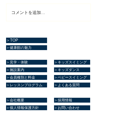
コメントを追加…
＞TOP
＞健康館の魅力
＞見学・体験
＞キッズスイミング
＞施設案内
＞キッズダンス
＞会員種別と料金
＞ベビースイミング
＞レッスンプログラム
＞よくある質問
＞会社概要
＞採用情報
＞個人情報保護方針
＞お問い合わせ
マリーンスポーツクラブ健康館​
住所
熊本県菊池郡大津町室705番地