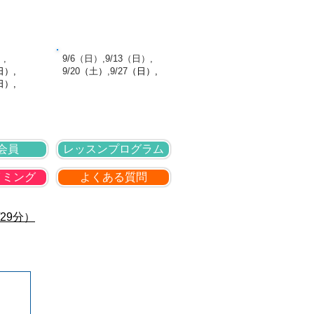
針
採用情報
お問い合わせ
館日
9月の休館日
）,
​ 9/6（日）,9/13（日）,
日
）,
9
/20
（
土
）
,9
/27
（日
）,
日）,
会員
レッスンプログラム
イミング
よくある質問
29分）