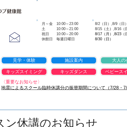
TOP
会社概要
個人情報保護方
営業時間
8月の休
​ 月～金 10:00～23:00
​ 8/2（日）,8/9（日
お問合せ
土 10:00～21:00
8
/15
（
土
）
,8
/16
（
​ 祝日 10:00～20:00
8/17（月）,8/23（
​​ 休館日 毎週日曜日
8/30（日）
見学・体験
施設案内
大人の
キッズスイミング
キッズダンス
ベビース
〈重要なお知らせ〉
地震によるスクール臨時休講分の振替期間について（7/28・7/
スン休講のお知らせ