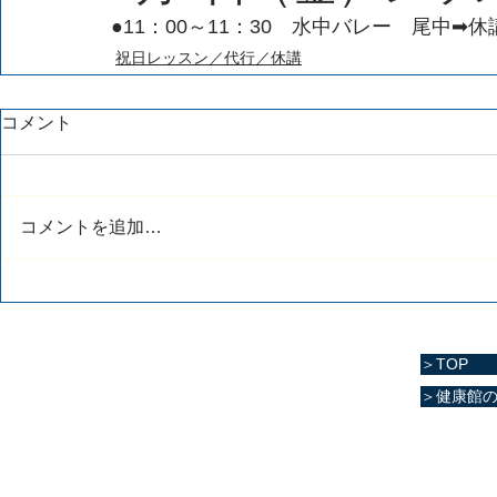
●11：00～11：30　水中バレー　尾中➡休
祝日レッスン／代行／休講
コメント
コメントを追加…
＞TOP
＞健康館