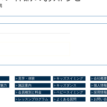
講
＞見学・体験
＞キッズスイミング
＞会社概要
の魅力
＞施設案内
＞キッズダンス
＞個人情報
＞会員種別と料金
＞ベビースイミング
＞採用情報
＞レッスンプログラム
＞よくある質問
＞お問い合