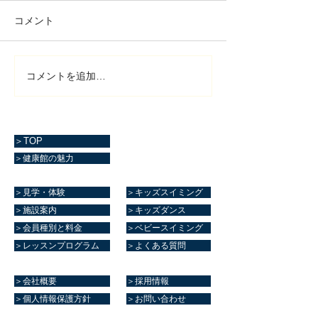
コメント
コメントを追加…
＞TOP
＞健康館の魅力
＞見学・体験
＞キッズスイミング
＞施設案内
＞キッズダンス
＞会員種別と料金
＞ベビースイミング
＞レッスンプログラム
＞よくある質問
＞会社概要
＞採用情報
＞個人情報保護方針
＞お問い合わせ