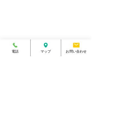
マリーンスポーツクラブ健康館​
住所
熊本県菊池郡大津町室705番地
電話番号
096-288-9588
​営業時間
月～金／10:00～23:00
土 ／10:00～21:00
祝日 ／10:00～20:00
​手続受付時間
月～金／10:00～20:00
電話
マップ
お問い合わせ
土 ／10:00～17:00
​
祝日 ／10:00～17:00
休館日
毎週日曜日
駐車場
有り・約300台
​駐輪場
有り