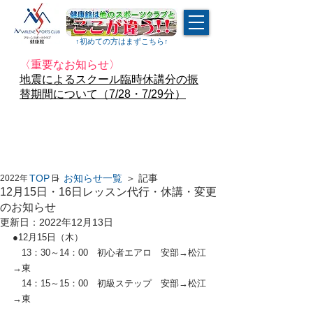
↑​初めての方はまずこちら↑
〈重要なお知らせ〉
地震によるスクール臨時休講分の振
替期間について（7/28・7/29分）
TOP
＞
お知らせ一覧
＞ 記事
2022年12月2日
12月15日・16日レッスン代行・休講・変更
のお知らせ
更新日：
2022年12月13日
●12月15日（木）
　13：30～14：00　初心者エアロ　安部→松江
→東
　14：15～15：00　初級ステップ　安部→松江
→東