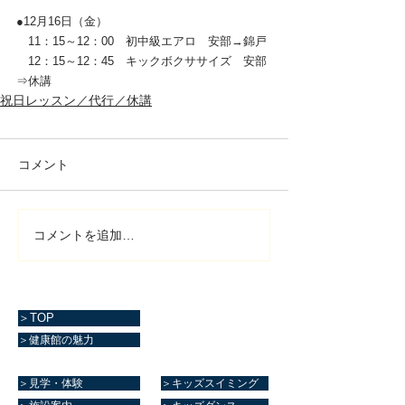
●12月16日（金）
　11：15～12：00　初中級エアロ　安部→錦戸
　12：15～12：45　キックボクササイズ　安部
⇒休講　　
祝日レッスン／代行／休講
コメント
コメントを追加…
＞TOP
＞健康館の魅力
＞見学・体験
＞キッズスイミング