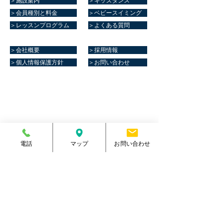
＞施設案内
＞キッズダンス
＞会員種別と料金
＞ベビースイミング
＞レッスンプログラム
＞よくある質問
＞会社概要
＞採用情報
＞個人情報保護方針
＞お問い合わせ
マリーンスポーツクラブ健康館​
住所
熊本県菊池郡大津町室705番地
電話番号
096-288-9588
​営業時間
月～金／10:00～23:00
土 ／10:00～21:00
電話
マップ
お問い合わせ
祝日 ／10:00～20:00
​手続受付時間
月～金／10:00～20:00
土 ／10:00～17:00
​
祝日 ／10:00～17:00
休館日
毎週日曜日
駐車場
有り・約300台
​駐輪場
有り