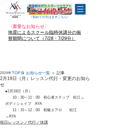
↑​初めての方はまずこちら↑
〈重要なお知らせ〉
地震によるスクール臨時休講分の振
替期間について（7/28・7/29分）
TOP
＞
お知らせ一覧
＞ 記事
2024年1月30日
2月19日（月）レッスン代行・変更のお知ら
せ
●2月19日（月）
　　10：30～11：00　初心者ステップ　松江→
ボディシェイプ　AYA
　　11：15～12：00　初級エアロ　　松江
→AYA 
祝日レッスン／代行／休講