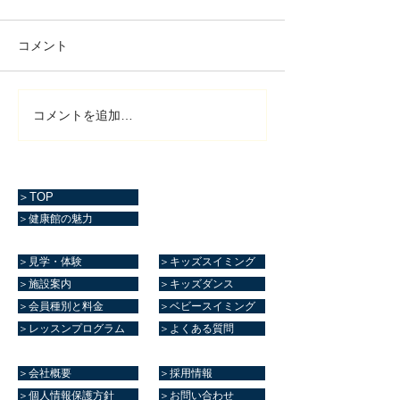
コメント
コメントを追加…
＞TOP
＞健康館の魅力
＞見学・体験
＞キッズスイミング
＞施設案内
＞キッズダンス
＞会員種別と料金
＞ベビースイミング
＞レッスンプログラム
＞よくある質問
＞会社概要
＞採用情報
＞個人情報保護方針
＞お問い合わせ