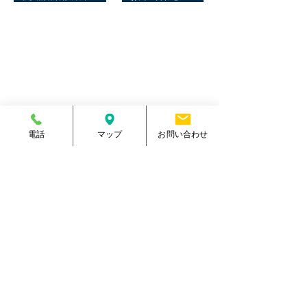
マリーンスポーツクラブ健康館​
住所
熊本県菊池郡大津町室705番地
電話番号
096-288-9588
​営業時間
月～金／10:00～23:00
土 ／10:00～21:00
祝日 ／10:00～20:00
​手続受付時間
月～金／10:00～20:00
電話
マップ
お問い合わせ
土 ／10:00～17:00
​
祝日 ／10:00～17:00
休館日
毎週日曜日
駐車場
有り・約300台
​駐輪場
有り