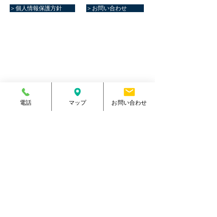
＞個人情報保護方針
＞お問い合わせ
マリーンスポーツクラブ健康館​
住所
熊本県菊池郡大津町室705番地
電話番号
096-288-9588
​営業時間
月～金／10:00～23:00
土 ／10:00～21:00
祝日 ／10:00～20:00
電話
マップ
お問い合わせ
​手続受付時間
月～金／10:00～20:00
土 ／10:00～17:00
​
祝日 ／10:00～17:00
休館日
毎週日曜日
駐車場
有り・約300台
​駐輪場
有り