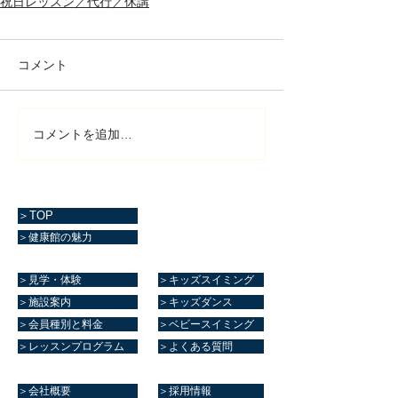
祝日レッスン／代行／休講
コメント
コメントを追加…
＞TOP
＞健康館の魅力
＞見学・体験
＞キッズスイミング
＞施設案内
＞キッズダンス
＞会員種別と料金
＞ベビースイミング
＞レッスンプログラム
＞よくある質問
＞会社概要
＞採用情報