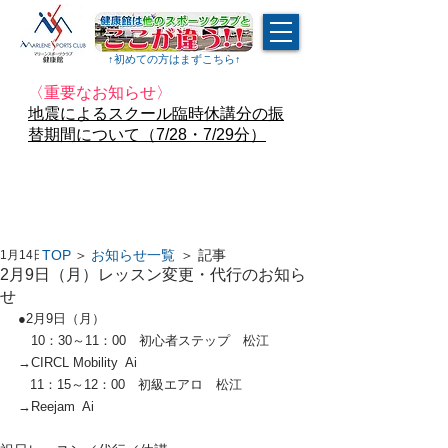
↑​初めての方はまずこちら↑
〈重要なお知らせ〉
地震によるスクール臨時休講分の振
替期間について（7/28・7/29分）
TOP
＞
お知らせ一覧
＞ 記事
1月14日
2月9日（月）レッスン変更・代行のお知ら
せ
●2月9日（月）
　10：30～11：00　初心者ステップ　松江
→CIRCL Mobility  Ai
   11：15～12：00　初級エアロ　松江
→Reejam  Ai