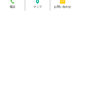
住所
熊本県菊池郡大津町室705番地
電話
マップ
お問い合わせ
電話番号
096-288-9588
​営業時間
月～金／10:00～23:00
土 ／10:00～21:00
祝日 ／10:00～20:00
​手続受付時間
月～金／10:00～20:00
土 ／10:00～17:00
​
祝日 ／10:00～17:00
休館日
毎週日曜日
駐車場
有り・約300台
​駐輪場
有り