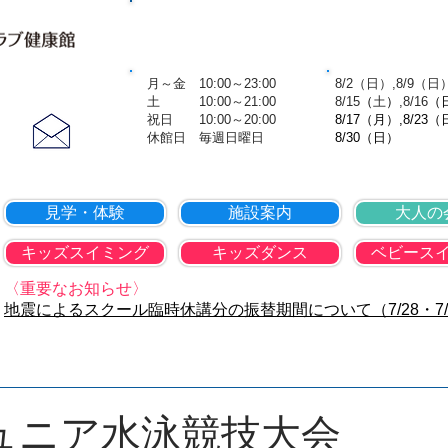
TOP
会社概要
個人情報保護方
営業時間
8月の休
​ 月～金 10:00～23:00
​ 8/2（日）,8/9（日
お問合せ
土 10:00～21:00
8
/15
（
土
）
,8
/16
（
​ 祝日 10:00～20:00
8/17（月）,8/23（
​​ 休館日 毎週日曜日
8/30（日）
見学・体験
施設案内
大人の
キッズスイミング
キッズダンス
ベビース
〈重要なお知らせ〉
地震によるスクール臨時休講分の振替期間について（7/28・7/
県ジュニア水泳競技大会