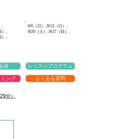
針
採用情報
お問い合わせ
館日
9月の休館日
）,
​ 9/6（日）,9/13（日）,
日
）,
9
/20
（
土
）
,9
/27
（日
）,
日）,
会員
レッスンプログラム
イミング
よくある質問
29分）