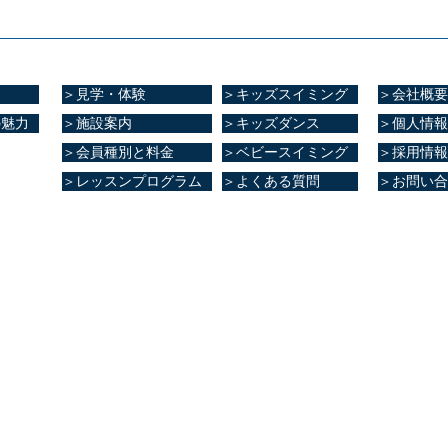
＞見学・体験
＞キッズスイミング
＞会社概要
の魅力
＞施設案内
＞キッズダンス
＞個人情報
＞会員種別と料金
＞ベビースイミング
＞採用情報
＞レッスンプログラム
＞よくある質問
＞お問い合
ブ健康館​
大津町室705番地
8
0～23:00
～21:00