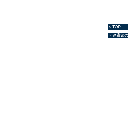
＞TOP
＞健康館
マリーンスポーツクラ
住所
熊本県菊池郡
電話番号
096-288-958
​営業時間
月～金／10:0
土 ／10:00