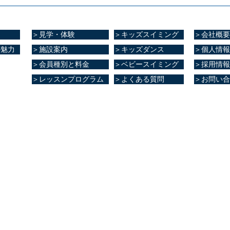
＞見学・体験
＞キッズスイミング
＞会社概要
の魅力
＞施設案内
＞キッズダンス
＞個人情報
＞会員種別と料金
＞ベビースイミング
＞採用情報
＞レッスンプログラム
＞よくある質問
＞お問い合
ブ健康館​
大津町室705番地
8
0～23:00
～21:00
0～20:00