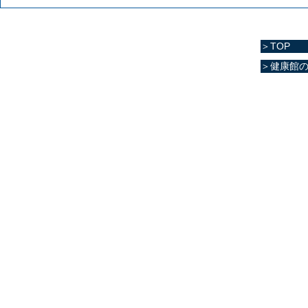
＞TOP
＞健康館
マリーンスポーツクラ
住所
熊本県菊池郡
電話番号
096-288-958
​営業時間
月～金／10:0
土 ／10:00
祝日 ／10:0