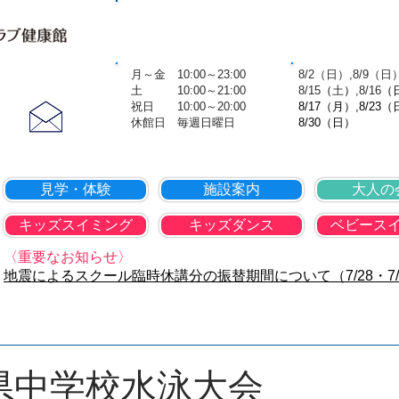
TOP
会社概要
個人情報保護方
営業時間
8月の休
​ 月～金 10:00～23:00
​ 8/2（日）,8/9（日
お問合せ
土 10:00～21:00
8
/15
（
土
）
,8
/16
（
​ 祝日 10:00～20:00
8/17（月）,8/23（
​​ 休館日 毎週日曜日
8/30（日）
見学・体験
施設案内
大人の
キッズスイミング
キッズダンス
ベビース
〈重要なお知らせ〉
地震によるスクール臨時休講分の振替期間について（7/28・7/
 熊本県中学校水泳大会