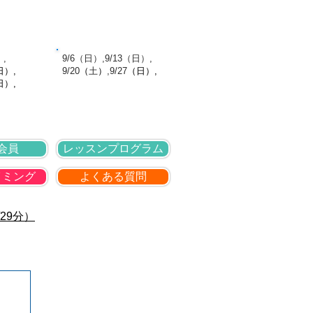
針
採用情報
お問い合わせ
館日
9月の休館日
）,
​ 9/6（日）,9/13（日）,
日
）,
9
/20
（
土
）
,9
/27
（日
）,
日）,
会員
レッスンプログラム
イミング
よくある質問
29分）