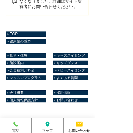
なくなりました。詳細はサイト所
有者にお問い合わせください。
＞TOP
＞健康館の魅力
＞見学・体験
＞キッズスイミング
＞施設案内
＞キッズダンス
＞会員種別と料金
＞ベビースイミング
＞レッスンプログラム
＞よくある質問
＞会社概要
＞採用情報
＞個人情報保護方針
＞お問い合わせ
マリーンスポーツクラブ健康館​
住所
熊本県菊池郡大津町室705番地
電話
マップ
お問い合わせ