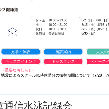
TOP
会社概要
個人情報保護方
営業時間
8月の休
​ 月～金 10:00～23:00
​ 8/2（日）,8/9（日
お問合せ
土 10:00～21:00
8
/15
（
土
）
,8
/16
（
​ 祝日 10:00～20:00
8/17（月）,8/23（
​​ 休館日 毎週日曜日
8/30（日）
見学・体験
施設案内
大人の
キッズスイミング
キッズダンス
ベビース
〈重要なお知らせ〉
地震によるスクール臨時休講分の振替期間について（7/28・7/
県学童通信水泳記録会