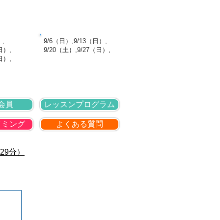
針
採用情報
お問い合わせ
館日
9月の休館日
）,
​ 9/6（日）,9/13（日）,
日
）,
9
/20
（
土
）
,9
/27
（日
）,
日）,
会員
レッスンプログラム
イミング
よくある質問
29分）