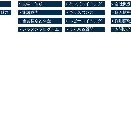
＞見学・体験
＞キッズスイミング
＞会社概要
の魅力
＞施設案内
＞キッズダンス
＞個人情報
＞会員種別と料金
＞ベビースイミング
＞採用情報
＞レッスンプログラム
＞よくある質問
＞お問い合
ブ健康館​
大津町室705番地
8
0～23:00
～21:00
0～20:00
0～20:00
～17:00
0～17:00