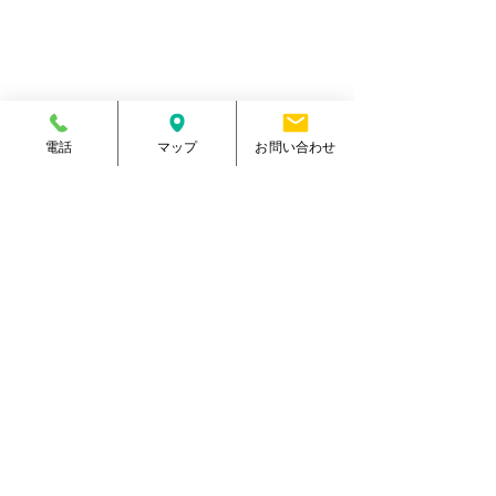
電話番号
096-288-9588
​営業時間
月～金／10:00～23:00
土 ／10:00～21:00
祝日 ／10:00～20:00
​手続受付時間
月～金／10:00～20:00
土 ／10:00～17:00
電話
マップ
お問い合わせ
​
祝日 ／10:00～17:00
休館日
毎週日曜日
駐車場
有り・約300台
​駐輪場
有り