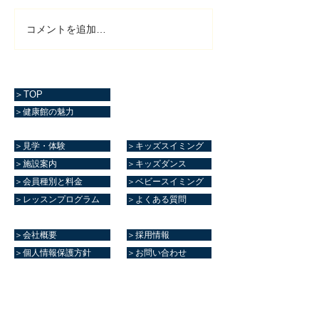
コメントを追加…
＞TOP
＞健康館の魅力
＞見学・体験
＞キッズスイミング
＞施設案内
＞キッズダンス
＞会員種別と料金
＞ベビースイミング
＞レッスンプログラム
＞よくある質問
＞会社概要
＞採用情報
＞個人情報保護方針
＞お問い合わせ
マリーンスポーツクラブ健康館​
住所
熊本県菊池郡大津町室705番地