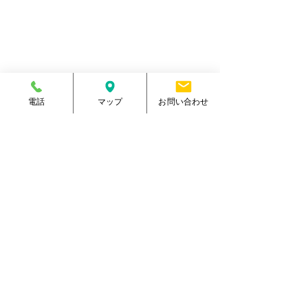
住所
熊本県菊池郡大津町室705番地
電話番号
096-288-9588
​営業時間
月～金／10:00～23:00
土 ／10:00～21:00
祝日 ／10:00～20:00
​手続受付時間
月～金／10:00～20:00
土 ／10:00～17:00
電話
マップ
お問い合わせ
​
祝日 ／10:00～17:00
休館日
毎週日曜日
駐車場
有り・約300台
​駐輪場
有り