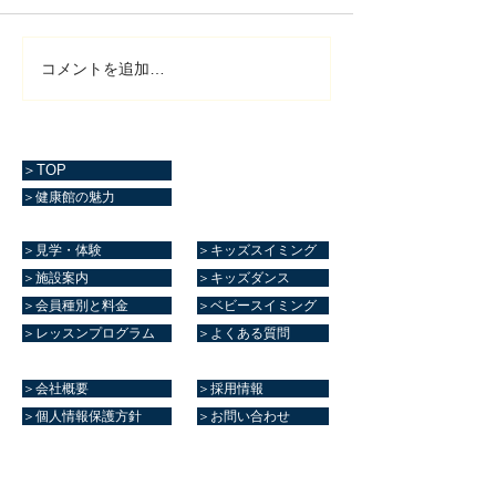
コメントを追加…
＞TOP
＞健康館の魅力
＞見学・体験
＞キッズスイミング
＞施設案内
＞キッズダンス
＞会員種別と料金
＞ベビースイミング
＞レッスンプログラム
＞よくある質問
＞会社概要
＞採用情報
＞個人情報保護方針
＞お問い合わせ
マリーンスポーツクラブ健康館​