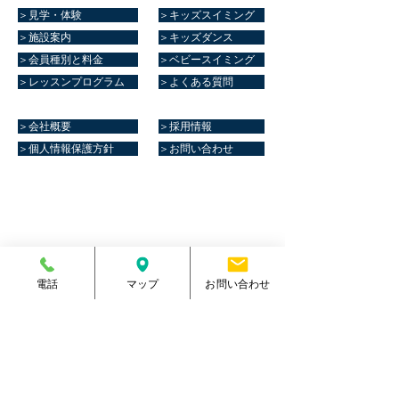
＞見学・体験
＞キッズスイミング
＞施設案内
＞キッズダンス
＞会員種別と料金
＞ベビースイミング
＞レッスンプログラム
＞よくある質問
＞会社概要
＞採用情報
＞個人情報保護方針
＞お問い合わせ
マリーンスポーツクラブ健康館​
住所
熊本県菊池郡大津町室705番地
電話番号
096-288-9588
​営業時間
月～金／10:00～23:00
電話
マップ
お問い合わせ
土 ／10:00～21:00
祝日 ／10:00～20:00
​手続受付時間
月～金／10:00～20:00
土 ／10:00～17:00
​
祝日 ／10:00～17:00
休館日
毎週日曜日