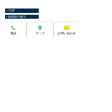
＞TOP
＞健康館の魅力
＞見学・体験
＞キッズスイミング
電話
マップ
お問い合わせ
＞施設案内
＞キッズダンス
＞会員種別と料金
＞ベビースイミング
＞レッスンプログラム
＞よくある質問
＞会社概要
＞採用情報
＞個人情報保護方針
＞お問い合わせ
マリーンスポーツクラブ健康館​
住所
熊本県菊池郡大津町室705番地
電話番号
096-288-9588
​営業時間
月～金／10:00～23:00
土 ／10:00～21:00
祝日 ／10:00～20:00