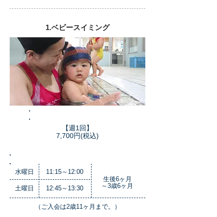
1.ベビースイミング
月会費
【週1回】
7,700円(税込)
曜日
​レッスン時間
対象
水曜日
11:15～12:00
生後6ヶ月
～3歳6ヶ月
土曜日
12:45～13:30
（ご入会は2歳11ヶ月まで。）