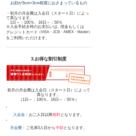
お顔が3cm×3cm程度におさまっているもの
・初月の月会費は入会日（スタート日）によっ
て異なります。
1日～：100％、16日～：50％
​※入会手続き時のお支払いは、
​現金もしくは
​クレジットカード
​（VISA・JCB・AMEX・Master）
をご利用いただけます。
​3.お得な割引制度
初月の月会費は入会日（スタート日）によって
異なります。
（
1日～：100％、16日～：50％
）
​家族割引
入会金
：お二人目以降
無料
となります。
​兄弟割引
月会費
：ご兄弟3人目から
半額
となります。