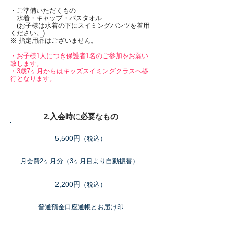
・ご準備いただくもの
水着・キャップ・バスタオル
(お子様は水着の下にスイミングパンツを着用
ください。)
※ 指定用品はございません。
・お子様1人につき保護者1名のご参加をお願い
致します。
​・3歳7ヶ月からは
キッズスイミングクラスへ移
行となります。
2.入会時に必要なもの
入会金
5,500円
（税込）
月会費
月会費2ヶ月分（3ヶ月目より自動振替）
登録手数料
2,200円
（税込）
金融機関通帳・印鑑
普通預金口座通帳とお届け印
顔写真2枚