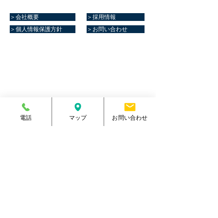
＞会社概要
＞採用情報
＞個人情報保護方針
＞お問い合わせ
マリーンスポーツクラブ健康館​
住所
熊本県菊池郡大津町室705番地
電話番号
096-288-9588
​営業時間
月～金／10:00～23:00
土 ／10:00～21:00
祝日 ／10:00～20:00
電話
マップ
お問い合わせ
​手続受付時間
月～金／10:00～20:00
土 ／10:00～17:00
​
祝日 ／10:00～17:00
休館日
毎週日曜日
駐車場
有り・約300台
​駐輪場
有り