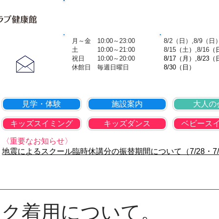
TOP
会社概要
個人情報保護方
営業時間
8月の休
​ 月～金 10:00～23:00
​ 8/2（日）,8/9（日
お問合せ
土 10:00～21:00
8
/15
（
土
）
,8
/16
（
​ 祝日 10:00～20:00
8/17（月）,8/23（
​​ 休館日 毎週日曜日
8/30（日）
見学・体験
施設案内
大人の
キッズスイミング
キッズダンス
ベビース
〈重要なお知らせ〉
地震によるスクール臨時休講分の振替期間について（7/28・7/
スク着用について。