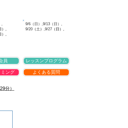
針
採用情報
お問い合わせ
館日
9月の休館日
）,
​ 9/6（日）,9/13（日）,
日
）,
9
/20
（
土
）
,9
/27
（日
）,
日）,
会員
レッスンプログラム
イミング
よくある質問
29分）