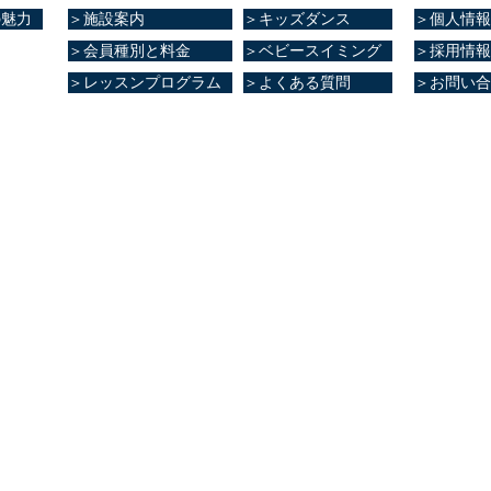
の魅力
＞施設案内
＞キッズダンス
＞個人情報
＞会員種別と料金
＞ベビースイミング
＞採用情報
＞レッスンプログラム
＞よくある質問
＞お問い合
ブ健康館​
大津町室705番地
8
0～23:00
～21:00
0～20:00
0～20:00
～17:00
0～17:00